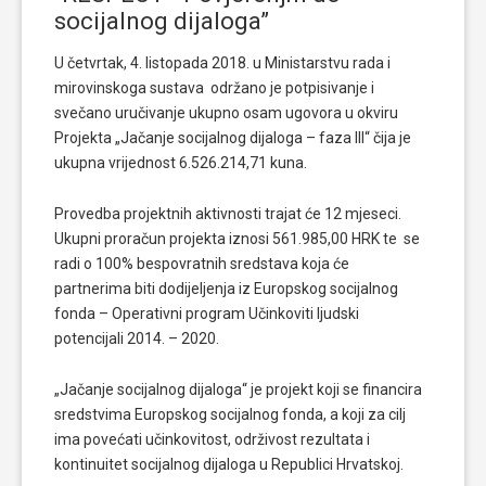
socijalnog dijaloga”
U četvrtak, 4. listopada 2018. u Ministarstvu rada i
mirovinskoga sustava održano je potpisivanje i
svečano uručivanje ukupno osam ugovora u okviru
Projekta „Jačanje socijalnog dijaloga – faza III“ čija je
ukupna vrijednost 6.526.214,71 kuna.
Provedba projektnih aktivnosti trajat će 12 mjeseci.
Ukupni proračun projekta iznosi 561.985,00 HRK te se
radi o 100% bespovratnih sredstava koja će
partnerima biti dodijeljenja iz Europskog socijalnog
fonda – Operativni program Učinkoviti ljudski
potencijali 2014. – 2020.
„Jačanje socijalnog dijaloga“ je projekt koji se financira
sredstvima Europskog socijalnog fonda, a koji za cilj
ima povećati učinkovitost, održivost rezultata i
kontinuitet socijalnog dijaloga u Republici Hrvatskoj.