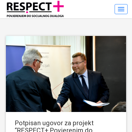
Toggl
Navig
Potpisan ugovor za projekt
“RESPECT+ Povjerenjm do